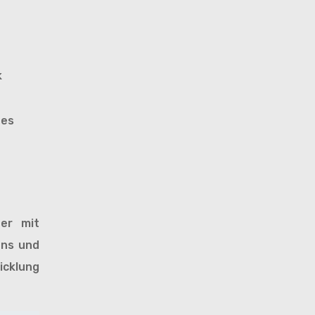
k
des
der mit
ens und
cklung