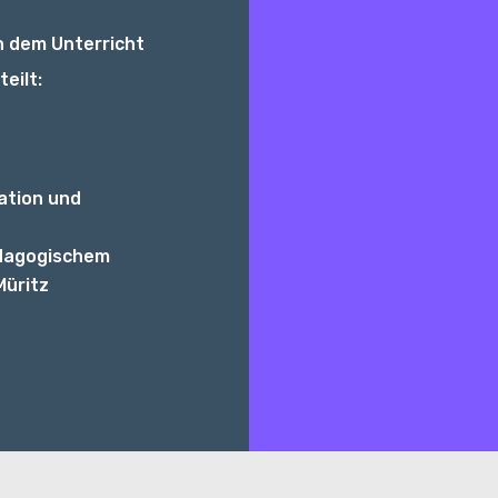
h dem Unterricht
eilt:
ation und
dagogischem
Müritz